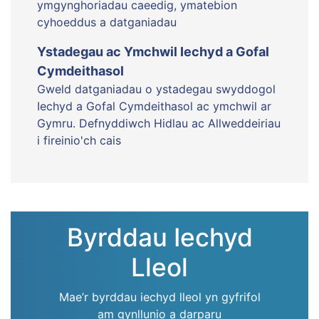
ymgynghoriadau caeedig, ymatebion
cyhoeddus a datganiadau
Ystadegau ac Ymchwil Iechyd a Gofal
Cymdeithasol
Gweld datganiadau o ystadegau swyddogol
Iechyd a Gofal Cymdeithasol ac ymchwil ar
Gymru. Defnyddiwch Hidlau ac Allweddeiriau
i fireinio'ch cais
Byrddau Iechyd
Lleol
Mae’r byrddau iechyd lleol yn gyfrifol
am gynllunio a darparu