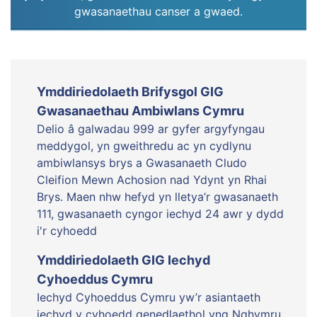
gwasanaethau canser a gwaed.
Ymddiriedolaeth Brifysgol GIG
Gwasanaethau Ambiwlans Cymru
Delio â galwadau 999 ar gyfer argyfyngau
meddygol, yn gweithredu ac yn cydlynu
ambiwlansys brys a Gwasanaeth Cludo
Cleifion Mewn Achosion nad Ydynt yn Rhai
Brys. Maen nhw hefyd yn lletya’r gwasanaeth
111, gwasanaeth cyngor iechyd 24 awr y dydd
i'r cyhoedd
Ymddiriedolaeth GIG Iechyd
Cyhoeddus Cymru
Iechyd Cyhoeddus Cymru yw’r asiantaeth
iechyd y cyhoedd genedlaethol yng Nghymru.