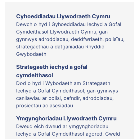
Cyhoeddiadau Llywodraeth Cymru
Dewch o hyd i Gyhoeddiadau Iechyd a Gofal
Cymdeithasol Llywodraeth Cymru, gan
gynnwys adroddiadau, deddfwriaeth, polisïau,
strategaethau a datganiadau Rhyddid
Gwybodaeth
Strategaeth iechyd a gofal
cymdeithasol
Dod o hyd i Wybodaeth am Strategaeth
Iechyd a Gofal Cymdeithasol, gan gynnwys
canllawiau ar bolisi, cefndir, adroddiadau,
prosiectau ac asesiadau
Ymgynghoriadau Llywodraeth Cymru
Dweud eich dweud ar ymgynghoriadau
Iechyd a Gofal Cymdeithasol agored. Gweld