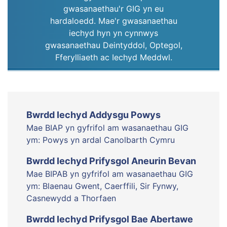
gwasanaethau'r GIG yn eu
hardaloedd. Mae'r gwasanaethau
iechyd hyn yn cynnwys
gwasanaethau Deintyddol, Optegol,
Fferylliaeth ac Iechyd Meddwl.
Bwrdd Iechyd Addysgu Powys
Mae BIAP yn gyfrifol am wasanaethau GIG
ym: Powys yn ardal Canolbarth Cymru
Bwrdd Iechyd Prifysgol Aneurin Bevan
Mae BIPAB yn gyfrifol am wasanaethau GIG
ym: Blaenau Gwent, Caerffili, Sir Fynwy,
Casnewydd a Thorfaen
Bwrdd Iechyd Prifysgol Bae Abertawe