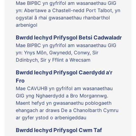
Mae BIPBC yn gyfrifol am wasanaethau GIG
yn: Abertawe a Chastell-nedd Port Talbot, yn
ogystal â rhai gwasanaethau rhanbarthol
arbenigol
Bwrdd Iechyd Prifysgol Betsi Cadwaladr
Mae BIPBC yn gyfrifol am wasanaethau GIG
yn: Ynys Môn, Gwynedd, Conwy, Sir
Ddinbych, Sir y Fflint a Wrecsam
Bwrdd Iechyd Prifysgol Caerdydd a'r
Fro
Mae CAVUHB yn gyfrifol am wasanaethau
GIG yng Nghaerdydd a Bro Morgannwg.
Maent hefyd yn gwasanaethu poblogaeth
ehangach ar draws De a Chanolbarth Cymru
ar gyfer ystod o arbenigeddau
Bwrdd Iechyd Prifysgol Cwm Taf