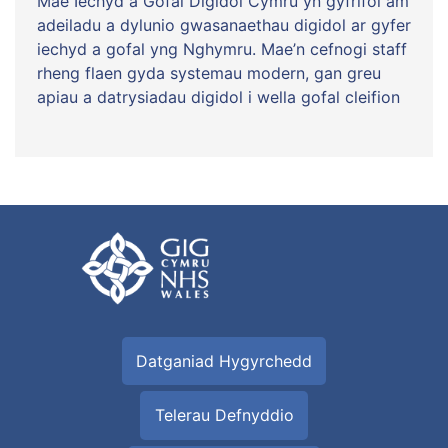
Mae Iechyd a Gofal Digidol Cymru yn gyfrifol am
adeiladu a dylunio gwasanaethau digidol ar gyfer
iechyd a gofal yng Nghymru. Mae’n cefnogi staff
rheng flaen gyda systemau modern, gan greu
apiau a datrysiadau digidol i wella gofal cleifion
Datganiad Hygyrchedd
Telerau Defnyddio