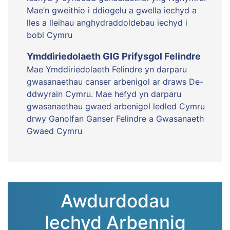
Mae’n gweithio i ddiogelu a gwella iechyd a
lles a lleihau anghydraddoldebau iechyd i
bobl Cymru
Ymddiriedolaeth GIG Prifysgol Felindre
Mae Ymddiriedolaeth Felindre yn darparu
gwasanaethau canser arbenigol ar draws De-
ddwyrain Cymru. Mae hefyd yn darparu
gwasanaethau gwaed arbenigol ledled Cymru
drwy Ganolfan Ganser Felindre a Gwasanaeth
Gwaed Cymru
Awdurdodau
Iechyd Arbennig