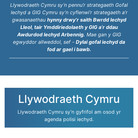
Llywodraeth Cymru sy’n pennu’r strategaeth Gofal
Iechyd a GIG Cymru sy’n cyflenwi’r strategaeth a’r
gwasanaethau
hynny drwy’r saith Bwrdd Iechyd
Lleol, tair Ymddiriedolaeth y GIG a’r ddau
Awdurdod Iechyd Arbennig.
Mae gan y GIG
egwyddor allweddol, sef -
Dylai gofal iechyd da
fod ar gael i bawb.
Llywodraeth Cymru
Llywodraeth Cymru sy’n gyfrifol am osod yr
agenda polisi iechyd.