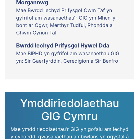
Morgannwg
Mae Bwrdd Iechyd Prifysgol Cwm Taf yn
gyfrifol am wasanaethau'r GIG ym Mhen-y-
bont ar Ogwr, Merthyr Tudful, Rhondda a
Chwm Cynon Taf
Bwrdd Iechyd Prifysgol Hywel Dda
Mae BIPHD yn gyfrifol am wasanaethau GIG
yn: Sir Gaerfyrddin, Ceredigion a Sir Benfro
Ymddiriedolaethau
GIG Cymru
Mae ymddiriedolaethau'r GIG yn gofalu am iechyd
y cyhoedd, gwasanaethau ambiwlans yn ogystal â