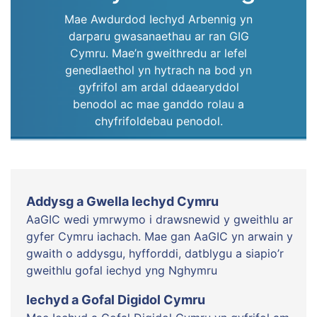
Mae Awdurdod Iechyd Arbennig yn
darparu gwasanaethau ar ran GIG
Cymru. Mae’n gweithredu ar lefel
genedlaethol yn hytrach na bod yn
gyfrifol am ardal ddaearyddol
benodol ac mae ganddo rolau a
chyfrifoldebau penodol.
Addysg a Gwella Iechyd Cymru
AaGIC wedi ymrwymo i drawsnewid y gweithlu ar
gyfer Cymru iachach. Mae gan AaGIC yn arwain y
gwaith o addysgu, hyfforddi, datblygu a siapio’r
gweithlu gofal iechyd yng Nghymru
Iechyd a Gofal Digidol Cymru