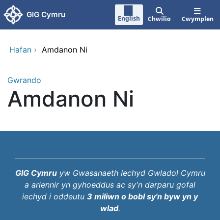
Neidio i'r prif gynnwy
GIG Cymru
English
Chwilio
Cwymplen
Hafan
›
Amdanon Ni
Gwrando
Amdanon Ni
GIG Cymru
yw Gwasanaeth Iechyd Gwladol Cymru
a ariennir yn gyhoeddus ac sy'n darparu gofal
iechyd i oddeutu
3 miliwn o bobl sy'n byw yn y
wlad
.