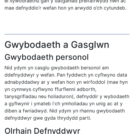
ei llywodraethu gan y datganiad preifatrwydd hwn ac
mae defnyddio’r wefan hon yn arwydd o’ch cytundeb.
Gwybodaeth a Gasglwn
Gwybodaeth personol
Nid ydym yn casglu gwybodaeth bersonol am
ddefnyddwyr y wefan. Pan fyddwch yn cyflwyno data
adnabyddadwy ar y wefan hon yn wirfoddol (mae hyn
yn cynnwys cyflwyno ffurflenni adborth,
tanysgrifiadau neu holiaduron), defnyddir y wybodaeth
a gyflwynir i ymateb i'ch ymholiadau yn unig ac at y
diben a fwriadwyd. Nid ydym yn rhannu gwybodaeth
defnyddwyr gwe gyda thrydydd parti.
Olrhain Defnyddwyr