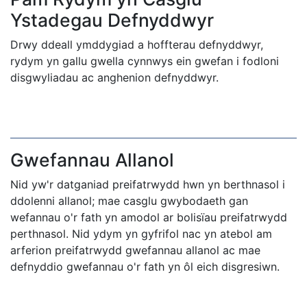
Ystadegau Defnyddwyr
Drwy ddeall ymddygiad a hoffterau defnyddwyr,
rydym yn gallu gwella cynnwys ein gwefan i fodloni
disgwyliadau ac anghenion defnyddwyr.
Gwefannau Allanol
Nid yw'r datganiad preifatrwydd hwn yn berthnasol i
ddolenni allanol; mae casglu gwybodaeth gan
wefannau o'r fath yn amodol ar bolisïau preifatrwydd
perthnasol. Nid ydym yn gyfrifol nac yn atebol am
arferion preifatrwydd gwefannau allanol ac mae
defnyddio gwefannau o'r fath yn ôl eich disgresiwn.