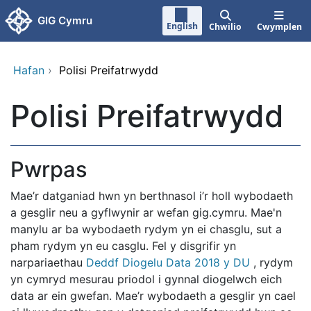
Neidio i'r prif gynnwy
GIG Cymru
English
Chwilio
Cwymplen
Hafan
›
Polisi Preifatrwydd
Polisi Preifatrwydd
Pwrpas
Mae’r datganiad hwn yn berthnasol i’r holl wybodaeth
a gesglir neu a gyflwynir ar wefan gig.cymru. Mae'n
manylu ar ba wybodaeth rydym yn ei chasglu, sut a
pham rydym yn eu casglu. Fel y disgrifir yn
narpariaethau
Deddf Diogelu Data 2018 y DU
, rydym
yn cymryd mesurau priodol i gynnal diogelwch eich
data ar ein gwefan. Mae’r wybodaeth a gesglir yn cael