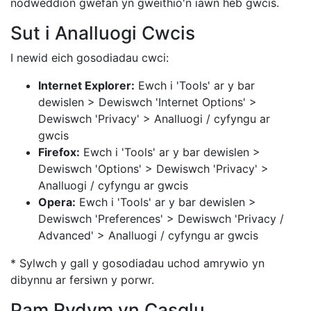
nodweddion gwefan yn gweithio'n iawn heb gwcis.
Sut i Analluogi Cwcis
I newid eich gosodiadau cwci:
Internet Explorer:
Ewch i 'Tools' ar y bar
dewislen > Dewiswch 'Internet Options' >
Dewiswch 'Privacy' > Analluogi / cyfyngu ar
gwcis
Firefox:
Ewch i 'Tools' ar y bar dewislen >
Dewiswch 'Options' > Dewiswch 'Privacy' >
Analluogi / cyfyngu ar gwcis
Opera:
Ewch i 'Tools' ar y bar dewislen >
Dewiswch 'Preferences' > Dewiswch 'Privacy /
Advanced' > Analluogi / cyfyngu ar gwcis
* Sylwch y gall y gosodiadau uchod amrywio yn
dibynnu ar fersiwn y porwr.
Pam Rydym yn Casglu