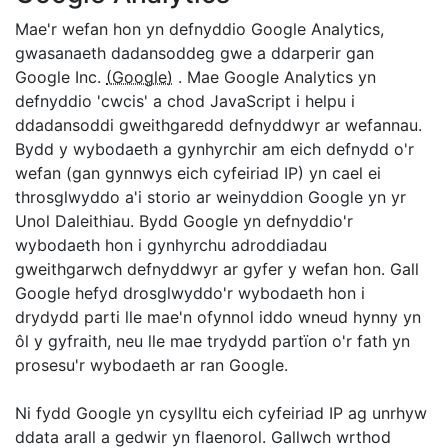
Mae'r wefan hon yn defnyddio Google Analytics,
gwasanaeth dadansoddeg gwe a ddarperir gan
Google Inc.
(Google)
. Mae Google Analytics yn
defnyddio 'cwcis' a chod JavaScript i helpu i
ddadansoddi gweithgaredd defnyddwyr ar wefannau.
Bydd y wybodaeth a gynhyrchir am eich defnydd o'r
wefan (gan gynnwys eich cyfeiriad IP) yn cael ei
throsglwyddo a'i storio ar weinyddion Google yn yr
Unol Daleithiau. Bydd Google yn defnyddio'r
wybodaeth hon i gynhyrchu adroddiadau
gweithgarwch defnyddwyr ar gyfer y wefan hon. Gall
Google hefyd drosglwyddo'r wybodaeth hon i
drydydd parti lle mae'n ofynnol iddo wneud hynny yn
ôl y gyfraith, neu lle mae trydydd partïon o'r fath yn
prosesu'r wybodaeth ar ran Google.
Ni fydd Google yn cysylltu eich cyfeiriad IP ag unrhyw
ddata arall a gedwir yn flaenorol. Gallwch wrthod