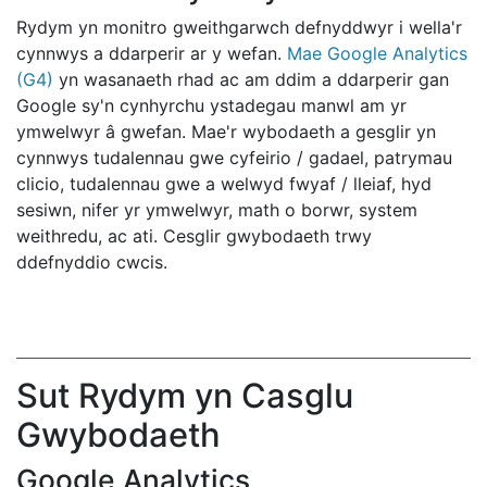
Rydym yn monitro gweithgarwch defnyddwyr i wella'r
cynnwys a ddarperir ar y wefan.
Mae Google Analytics
(G4)
yn wasanaeth rhad ac am ddim a ddarperir gan
Google sy'n cynhyrchu ystadegau manwl am yr
ymwelwyr â gwefan. Mae'r wybodaeth a gesglir yn
cynnwys tudalennau gwe cyfeirio / gadael, patrymau
clicio, tudalennau gwe a welwyd fwyaf / lleiaf, hyd
sesiwn, nifer yr ymwelwyr, math o borwr, system
weithredu, ac ati. Cesglir gwybodaeth trwy
ddefnyddio cwcis.
Sut Rydym yn Casglu
Gwybodaeth
Google Analytics