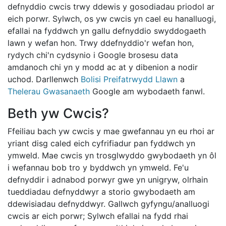
defnyddio cwcis trwy ddewis y gosodiadau priodol ar
eich porwr. Sylwch, os yw cwcis yn cael eu hanalluogi,
efallai na fyddwch yn gallu defnyddio swyddogaeth
lawn y wefan hon. Trwy ddefnyddio'r wefan hon,
rydych chi'n cydsynio i Google brosesu data
amdanoch chi yn y modd ac at y dibenion a nodir
uchod. Darllenwch
Bolisi Preifatrwydd Llawn
a
Thelerau Gwasanaeth
Google am wybodaeth fanwl.
Beth yw Cwcis?
Ffeiliau bach yw cwcis y mae gwefannau yn eu rhoi ar
yriant disg caled eich cyfrifiadur pan fyddwch yn
ymweld. Mae cwcis yn trosglwyddo gwybodaeth yn ôl
i wefannau bob tro y byddwch yn ymweld. Fe'u
defnyddir i adnabod porwyr gwe yn unigryw, olrhain
tueddiadau defnyddwyr a storio gwybodaeth am
ddewisiadau defnyddwyr. Gallwch gyfyngu/analluogi
cwcis ar eich porwr; Sylwch efallai na fydd rhai