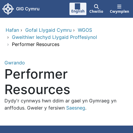
Neidio i'r prif gynnwy
GIG Cymru
English
Chwilio
Cwymplen
Hafan
›
Gofal Llygaid Cymru
›
WGOS
›
Gweithiwr Iechyd Llygaid Proffesiynol
›
Performer Resources
Gwrando
Performer
Resources
Dydy'r cynnwys hwn ddim ar gael yn Gymraeg yn
anffodus. Gweler y fersiwn
Saesneg
.